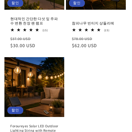
할인
할인
현대적인 간단한 다섯 잎 주파
수 변환 천장 팬 램프
참피나무 빈티지 샹들리에
15
15
(15)
(15)
총
총
정
할
정
할
$37.00 USD
리
$78.00 USD
리
뷰
뷰
가
$30.00 USD
인
가
$62.00 USD
인
가
가
할인
Foroureyes Solar LED Outdoor
Lighting String with Remote