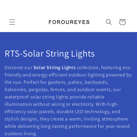
콘텐츠
우리 가게에 오신 것을 환영합니다
로 건너
뛰기
카
트
컬
RTS-Solar String Lights
렉
Discover our
Solar String Lights
collection, featuring eco-
션
friendly and energy-efficient outdoor lighting powered by
the sun. Perfect for gardens, patios, backyards,
:
balconies, pergolas, fences, and outdoor events, our
waterproof solar string lights provide reliable
illumination without wiring or electricity. With high-
efficiency solar panels, durable LED technology, and
stylish designs, they create a warm, inviting atmosphere
while delivering long-lasting performance for year-round
outdoor living.