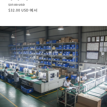
정
할
$37.00 USD
가
$32.00 USD
인
에서
가