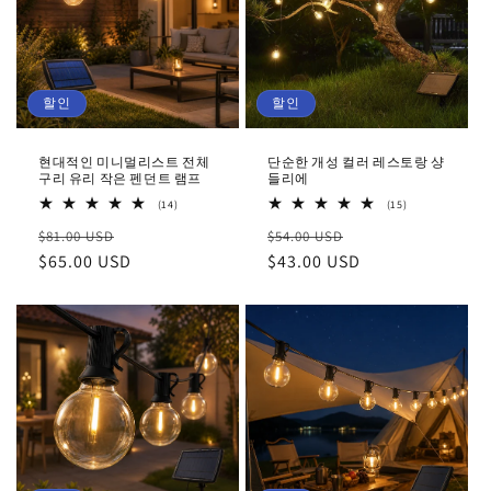
할인
할인
현대적인 미니멀리스트 전체
단순한 개성 컬러 레스토랑 샹
구리 유리 작은 펜던트 램프
들리에
14
15
(14)
(15)
총
총
정
할
정
할
$81.00 USD
리
$54.00 USD
리
뷰
뷰
가
$65.00 USD
인
가
$43.00 USD
인
가
가